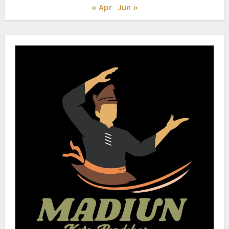
« Apr
Jun »