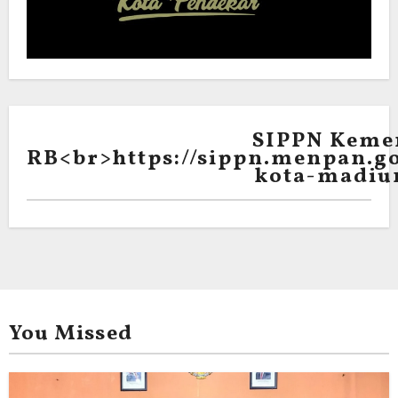
SIPPN Keme
RB<br>https://sippn.menpan.go
kota-madiu
You Missed