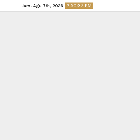
Skip
2:50:38 PM
Jum. Agu 7th, 2026
to
content