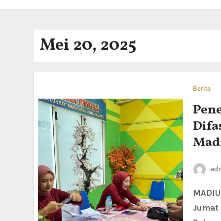
Mei 20, 2025
Berita
Pene
Difa
Mad
ad
MADIUN LOR — Setelah melalui proses pembukaan rekening pada
Jumat 