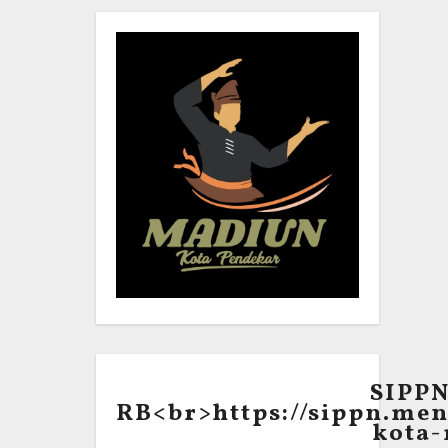
SIPP
RB<br>https://sippn.men
kota-