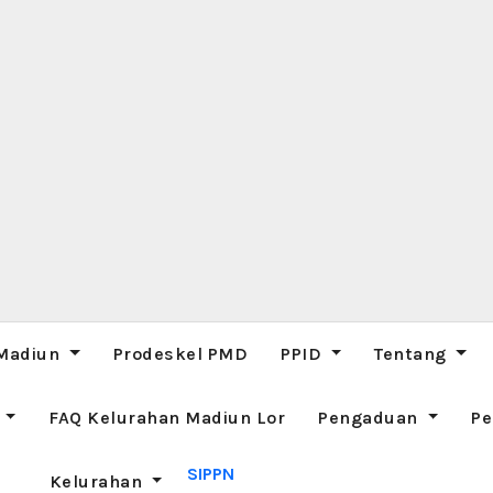
 Madiun
Prodeskel PMD
PPID
Tentang
M
FAQ Kelurahan Madiun Lor
Pengaduan
Pe
SIPPN
Kelurahan