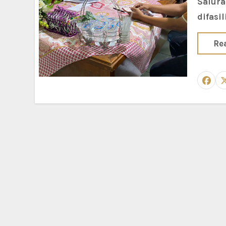
Salura
difasi
Re