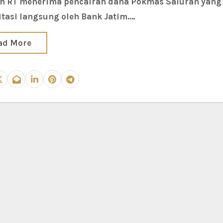
n RT menerima pencairan dana Pokmas Saluran yang
litasi langsung oleh Bank Jatim.…
ad More