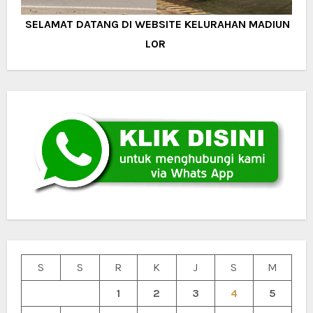
SELAMAT DATANG DI WEBSITE KELURAHAN MADIUN
LOR
S
S
R
K
J
S
M
1
2
3
4
5