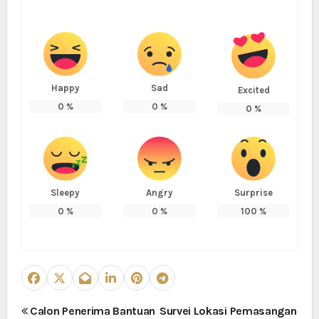
Happy
Sad
Excited
0
%
0
%
0
%
Sleepy
Angry
Surprise
0
%
0
%
100
%
N
Calon Penerima Bantuan
Survei Lokasi Pemasangan