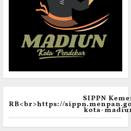
SIPPN Keme
RB<br>https://sippn.menpan.go
kota-madiu