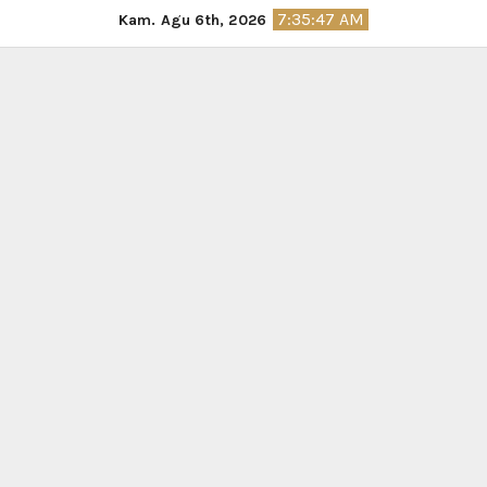
Skip
7:35:48 AM
Kam. Agu 6th, 2026
to
content