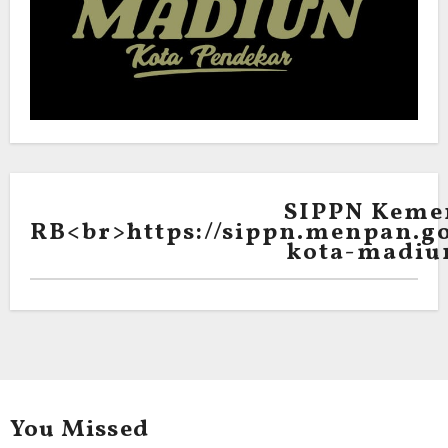
SIPPN Keme
RB<br>https://sippn.menpan.go
kota-madiu
You Missed