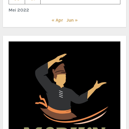
Mei 2022
« Apr
Jun »