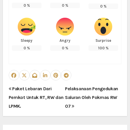
0
%
0
%
0
%
Sleepy
Angry
Surprise
0
%
0
%
100
%
N
Paket Lebaran Dari
Pelaksanaan Pengedukan
Pemkot Untuk RT, RW dan
Saluran Oleh Pokmas RW
a
LPMK.
07
v
i