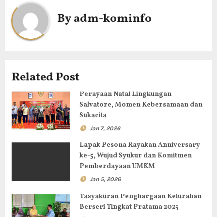
g
By
adm-kominfo
a
s
i
Related Post
p
Perayaan Natal Lingkungan
Salvatore, Momen Kebersamaan dan
o
Sukacita
s
Jan 7, 2026
Lapak Pesona Rayakan Anniversary
ke-5, Wujud Syukur dan Komitmen
Pemberdayaan UMKM
Jan 5, 2026
Tasyakuran Penghargaan Kelurahan
Berseri Tingkat Pratama 2025