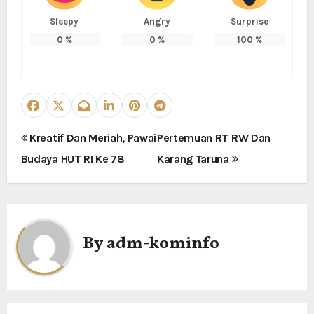
Sleepy
Angry
Surprise
0
%
0
%
100
%
N
Kreatif Dan Meriah, Pawai
Pertemuan RT RW Dan
Budaya HUT RI Ke 78
Karang Taruna
a
v
i
By
adm-kominfo
g
a
s