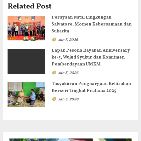
Related Post
i
Perayaan Natal Lingkungan
p
Salvatore, Momen Kebersamaan dan
Sukacita
o
Jan 7, 2026
s
Lapak Pesona Rayakan Anniversary
ke-5, Wujud Syukur dan Komitmen
Pemberdayaan UMKM
Jan 5, 2026
Tasyakuran Penghargaan Kelurahan
Berseri Tingkat Pratama 2025
Jan 5, 2026