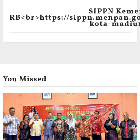
SIPPN Keme
RB<br>https://sippn.menpan.go
kota-madiu
You Missed