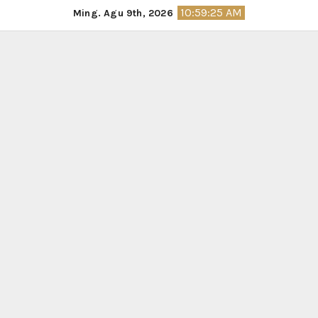
Skip
10:59:26 AM
Ming. Agu 9th, 2026
to
content