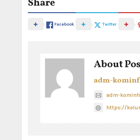
Share
Facebook
Twitter
About Pos
adm-kominf
adm-kominfo
https://kel