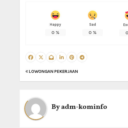
Happy
Sad
Ex
0
%
0
%
N
LOWONGAN PEKERJAAN
a
v
i
By
adm-kominfo
g