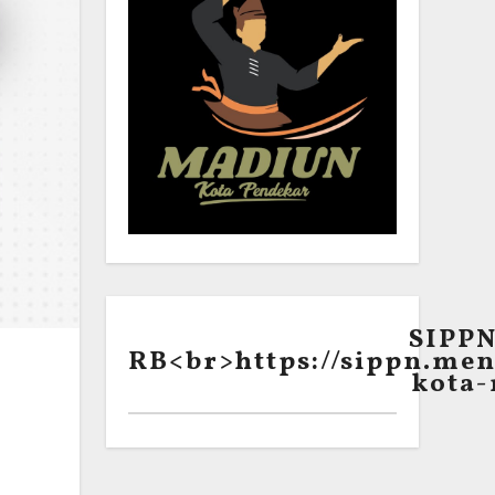
SIPP
RB<br>https://sippn.men
kota-