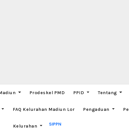
 Madiun
Prodeskel PMD
PPID
Tentang
M
FAQ Kelurahan Madiun Lor
Pengaduan
Pe
SIPPN
Kelurahan