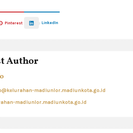
LinkedIn
Pinterest
t Author
o
@kelurahan-madiunlor.madiunkota.go.id
urahan-madiunlor.madiunkota.go.id