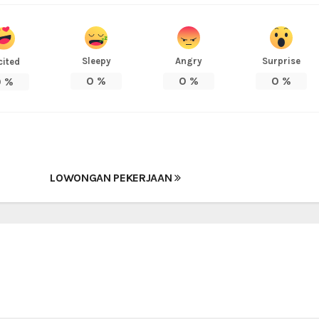
Sleepy
Angry
Surprise
cited
0
%
0
%
0
%
0
%
LOWONGAN PEKERJAAN