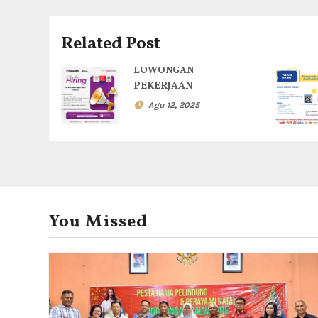
a
s
Related Post
i
LOWONGAN
p
PEKERJAAN
Agu 12, 2025
o
s
You Missed