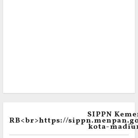
SIPPN Keme
RB<br>https://sippn.menpan.go
kota-madiu