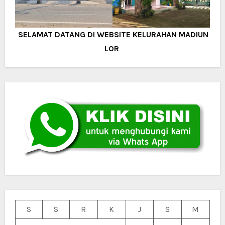
SELAMAT DATANG DI WEBSITE KELURAHAN MADIUN
LOR
S
S
R
K
J
S
M