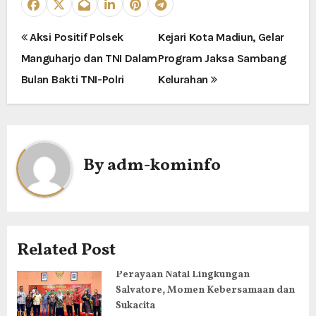
N
Aksi Positif Polsek
Kejari Kota Madiun, Gelar
Manguharjo dan TNI Dalam
Program Jaksa Sambang
a
Bulan Bakti TNI-Polri
Kelurahan
v
i
g
By
adm-kominfo
a
s
i
Related Post
p
Perayaan Natal Lingkungan
Salvatore, Momen Kebersamaan dan
o
Sukacita