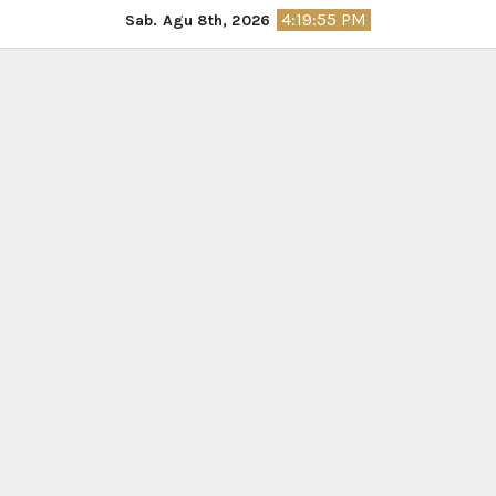
Skip
4:19:56 PM
Sab. Agu 8th, 2026
to
content