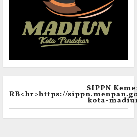
SIPPN Keme
RB<br>https://sippn.menpan.go
kota-madiu