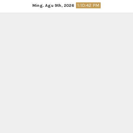
Skip
1:10:43 PM
Ming. Agu 9th, 2026
to
content