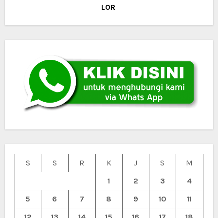
LOR
S
S
R
K
J
S
M
1
2
3
4
5
6
7
8
9
10
11
12
13
14
15
16
17
18