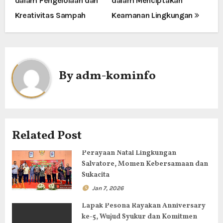
dalam Pengelolaan dan
dalam Menciptakan
i
Kreativitas Sampah
Keamanan Lingkungan
g
a
By
adm-kominfo
s
i
p
Related Post
o
Perayaan Natal Lingkungan
s
Salvatore, Momen Kebersamaan dan
Sukacita
Jan 7, 2026
Lapak Pesona Rayakan Anniversary
ke-5, Wujud Syukur dan Komitmen