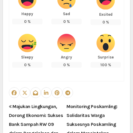
Happy
Sad
Excited
0
%
0
%
0
%
Sleepy
Angry
Surprise
0
%
0
%
100
%
N
Majukan Lingkungan,
Monitoring Poskamling:
Dorong Ekonomi: Sukses
Solidaritas Warga
a
Bank Sampah RW 09
Suksesnya Poskamling
v