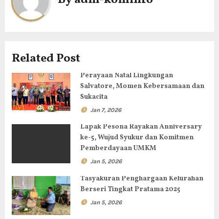
s
i
p
Related Post
o
Perayaan Natal Lingkungan
s
Salvatore, Momen Kebersamaan dan
Sukacita
Jan 7, 2026
Lapak Pesona Rayakan Anniversary
ke-5, Wujud Syukur dan Komitmen
Pemberdayaan UMKM
Jan 5, 2026
Tasyakuran Penghargaan Kelurahan
Berseri Tingkat Pratama 2025
Jan 5, 2026