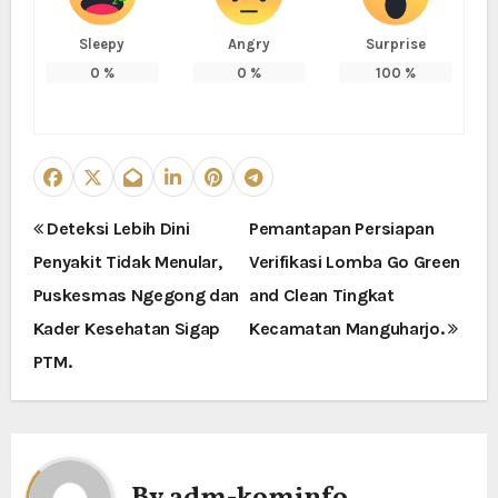
Sleepy
Angry
Surprise
0
%
0
%
100
%
N
Deteksi Lebih Dini
Pemantapan Persiapan
Penyakit Tidak Menular,
Verifikasi Lomba Go Green
a
Puskesmas Ngegong dan
and Clean Tingkat
v
Kader Kesehatan Sigap
Kecamatan Manguharjo.
i
PTM.
g
a
By
adm-kominfo