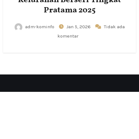
Kelurahan Berseri Tingkat
Pratama 2025
adm-kominfo
Jan 5, 2026
Tidak ada
komentar
Proudly powered by WordPress
|
Theme: Fameup by
Themeansar
.