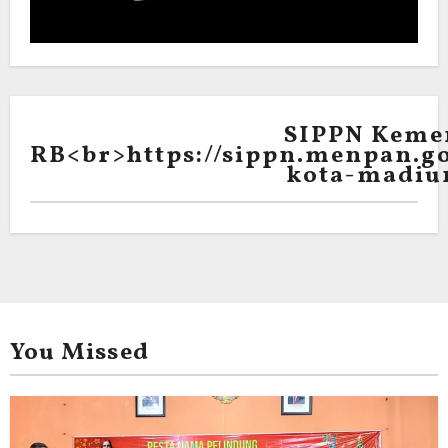
SIPPN Keme
RB<br>https://sippn.menpan.go
kota-madiu
You Missed