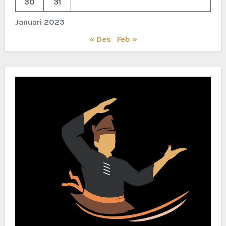
30
31
Januari 2023
« Des
Feb »