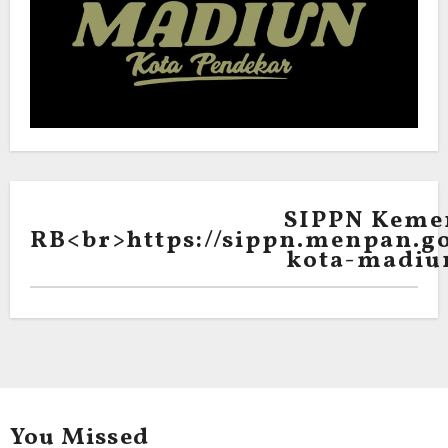
SIPPN Keme
RB<br>https://sippn.menpan.go
kota-madiu
You Missed