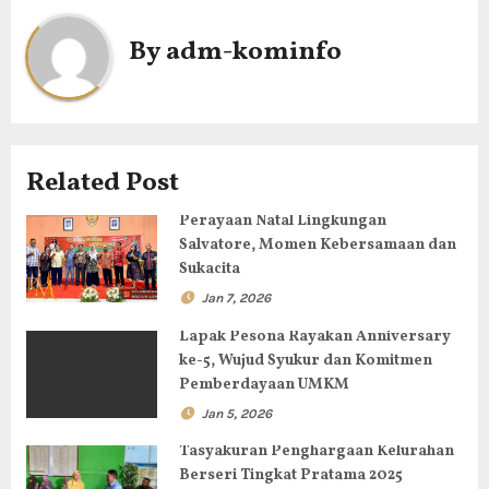
a
By
adm-kominfo
s
i
p
Related Post
o
Perayaan Natal Lingkungan
s
Salvatore, Momen Kebersamaan dan
Sukacita
Jan 7, 2026
Lapak Pesona Rayakan Anniversary
ke-5, Wujud Syukur dan Komitmen
Pemberdayaan UMKM
Jan 5, 2026
Tasyakuran Penghargaan Kelurahan
Berseri Tingkat Pratama 2025