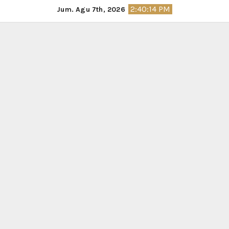
Skip
2:40:15 PM
Jum. Agu 7th, 2026
to
content