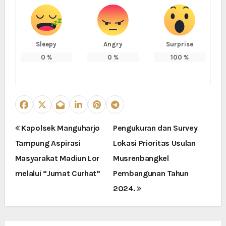
Sleepy
Angry
Surprise
0
%
0
%
100
%
N
Kapolsek Manguharjo
Pengukuran dan Survey
Tampung Aspirasi
Lokasi Prioritas Usulan
a
Masyarakat Madiun Lor
Musrenbangkel
v
melalui “Jumat Curhat”
Pembangunan Tahun
i
2024.
g