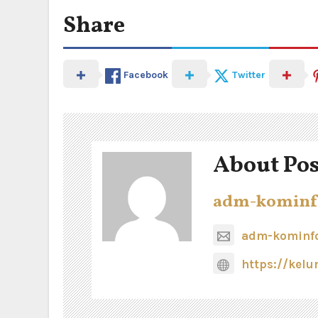
Share
Facebook
Twitter
About Pos
adm-kominf
adm-kominfo
https://kel