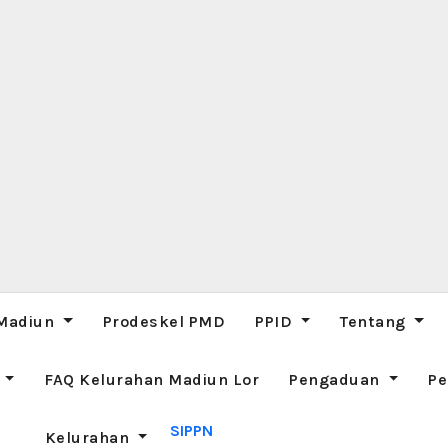
 Madiun
Prodeskel PMD
PPID
Tentang
M
FAQ Kelurahan Madiun Lor
Pengaduan
Pe
SIPPN
Kelurahan