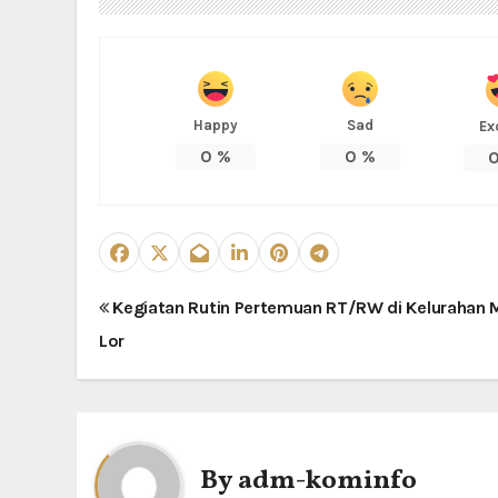
Happy
Sad
Ex
0
%
0
%
N
Kegiatan Rutin Pertemuan RT/RW di Kelurahan 
Lor
a
v
i
By
adm-kominfo
g