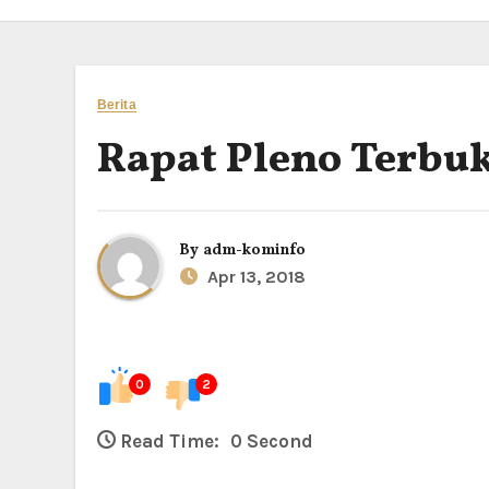
Berita
Rapat Pleno Terbu
By
adm-kominfo
Apr 13, 2018
0
2
Read Time:
0 Second