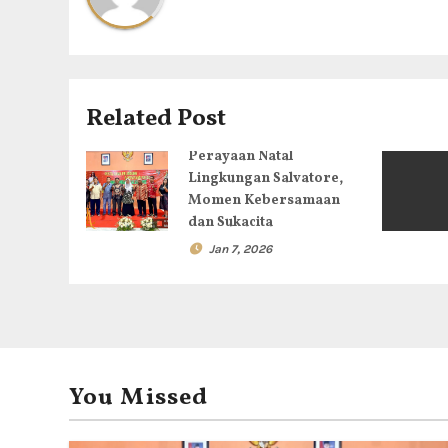
a
s
i
Related Post
p
Perayaan Natal
Lingkungan Salvatore,
o
Momen Kebersamaan
dan Sukacita
s
Jan 7, 2026
You Missed