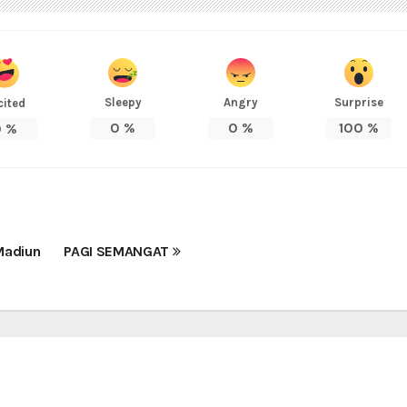
Sleepy
Angry
Surprise
cited
0
%
0
%
100
%
0
%
Madiun
PAGI SEMANGAT