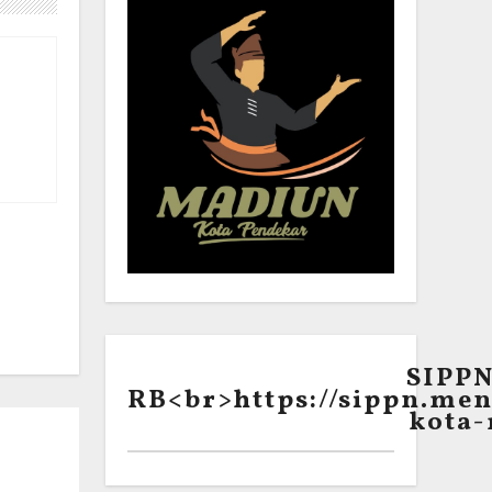
SIPP
RB<br>https://sippn.men
kota-