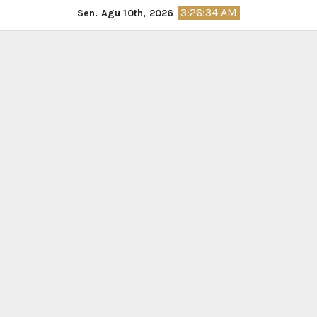
Skip
3:26:35 AM
Sen. Agu 10th, 2026
to
content