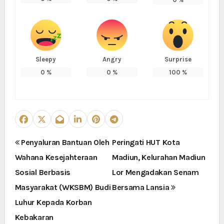
Sleepy
Angry
Surprise
0
%
0
%
100
%
N
Penyaluran Bantuan Oleh
Peringati HUT Kota
Wahana Kesejahteraan
Madiun, Kelurahan Madiun
a
Sosial Berbasis
Lor Mengadakan Senam
v
Masyarakat (WKSBM) Budi
Bersama Lansia
i
Luhur Kepada Korban
Kebakaran