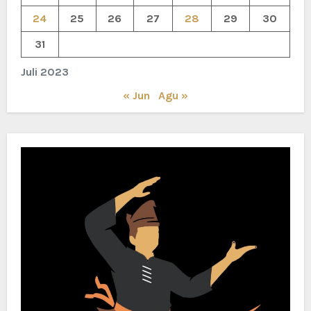
24
25
26
27
28
29
30
31
Juli 2023
« Jun
Agu »