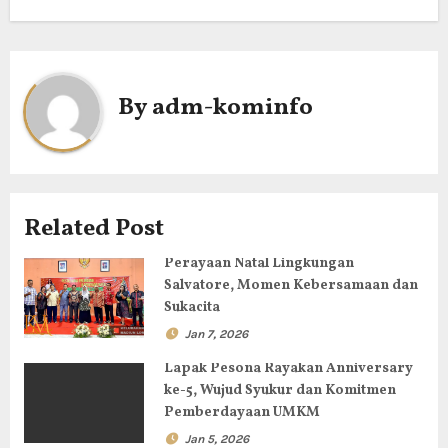
g
a
s
By
adm-kominfo
i
p
o
Related Post
s
Perayaan Natal Lingkungan
Salvatore, Momen Kebersamaan dan
Sukacita
Jan 7, 2026
Lapak Pesona Rayakan Anniversary
ke-5, Wujud Syukur dan Komitmen
Pemberdayaan UMKM
Jan 5, 2026