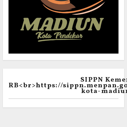
SIPPN Keme
RB<br>https://sippn.menpan.go
kota-madiu