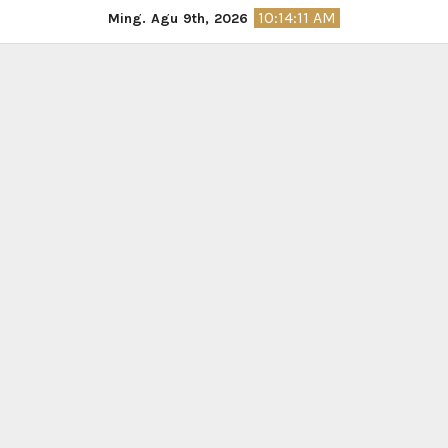
Skip
10:14:12 AM
Ming. Agu 9th, 2026
to
content