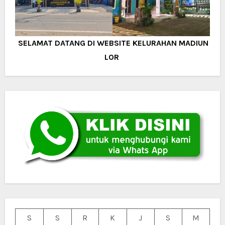
SELAMAT DATANG DI WEBSITE KELURAHAN MADIUN
LOR
S
S
R
K
J
S
M