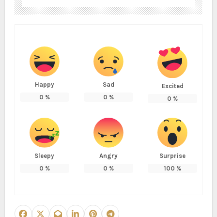
Happy
Sad
Excited
0
%
0
%
0
%
Sleepy
Angry
Surprise
0
%
0
%
100
%