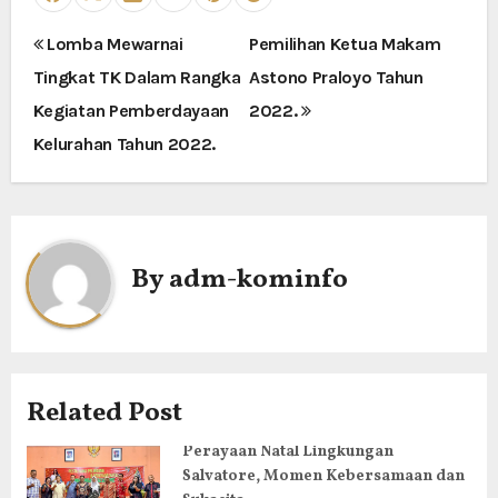
N
Lomba Mewarnai
Pemilihan Ketua Makam
Tingkat TK Dalam Rangka
Astono Praloyo Tahun
a
Kegiatan Pemberdayaan
2022.
v
Kelurahan Tahun 2022.
i
g
a
By
adm-kominfo
s
i
p
Related Post
o
Perayaan Natal Lingkungan
Salvatore, Momen Kebersamaan dan