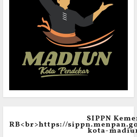
SIPPN Keme
RB<br>https://sippn.menpan.go
kota-madiu