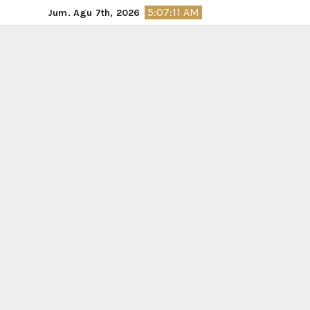
Skip
5:07:12 AM
Jum. Agu 7th, 2026
to
content