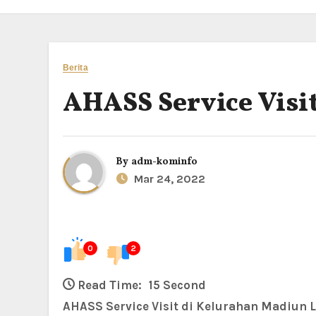
Berita
AHASS Service Visi
By
adm-kominfo
Mar 24, 2022
0
2
Read Time:
15 Second
AHASS Service Visit di Kelurahan Madiun 