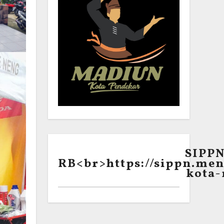
SIPP
RB<br>https://sippn.men
kota-