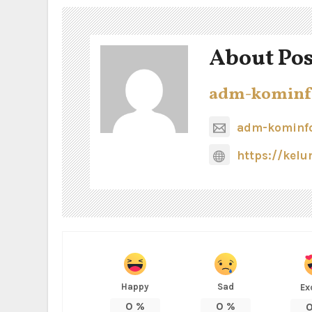
About Pos
adm-kominf
adm-kominfo
https://kel
Happy
Sad
Ex
0
%
0
%