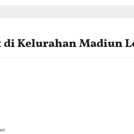
t di Kelurahan Madiun L
Lor