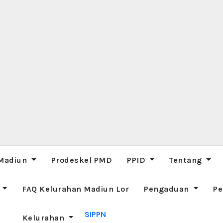
 Madiun
Prodeskel PMD
PPID
Tentang
M
FAQ Kelurahan Madiun Lor
Pengaduan
Pe
SIPPN
Kelurahan