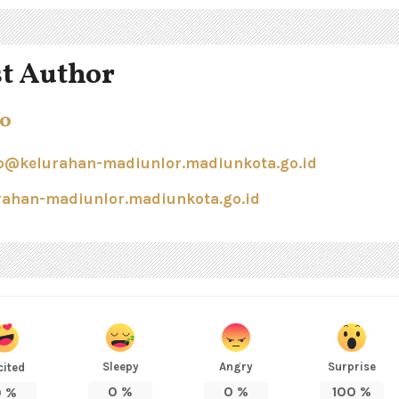
t Author
o
@kelurahan-madiunlor.madiunkota.go.id
urahan-madiunlor.madiunkota.go.id
Sleepy
Angry
Surprise
cited
0
%
0
%
100
%
0
%