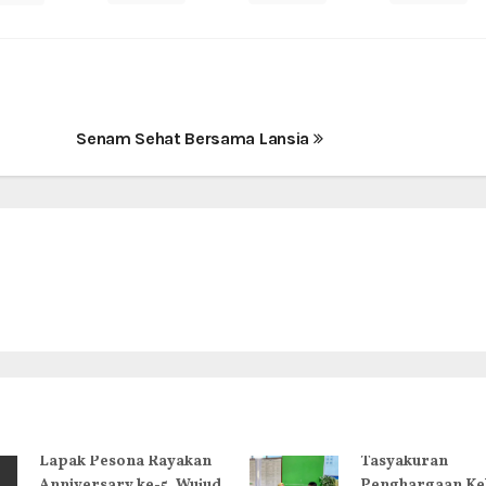
n
Senam Sehat Bersama Lansia
Lapak Pesona Rayakan
Tasyakuran
Anniversary ke-5, Wujud
Penghargaan Ke