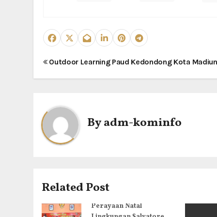
N
Outdoor Learning Paud Kedondong Kota Madiu
a
v
i
By
adm-kominfo
g
a
s
Related Post
i
Perayaan Natal
Lingkungan Salvatore,