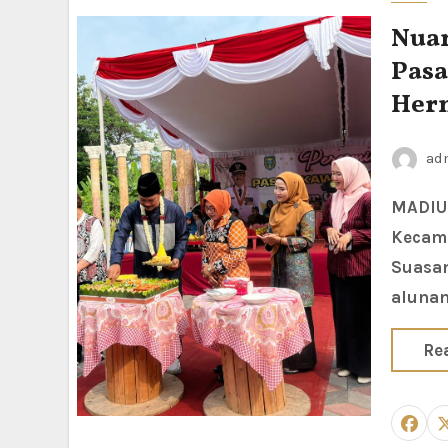
Nua
Pasa
Herm
ad
MADIUN LOR — Lapak Gedongan di Kelurahan Manguharjo,
Kecama
Suasan
alunan
Re