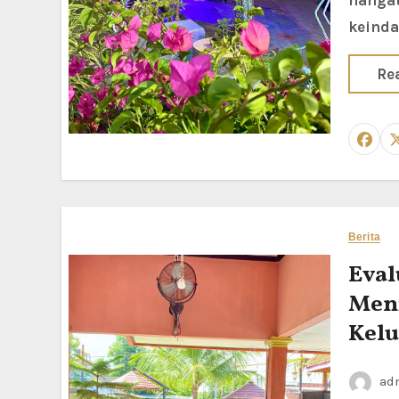
hangat
keinda
Re
Berita
Eval
Men
Kelu
ad