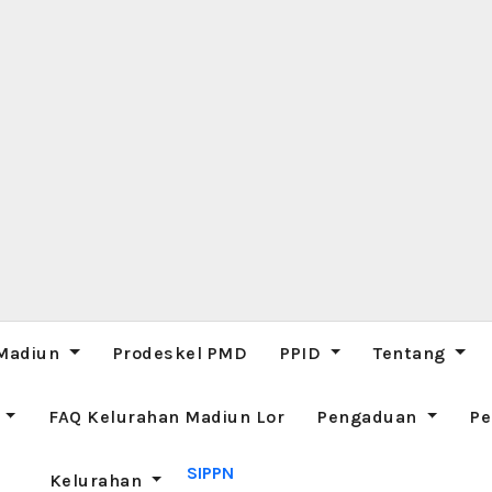
 Madiun
Prodeskel PMD
PPID
Tentang
M
FAQ Kelurahan Madiun Lor
Pengaduan
Pe
SIPPN
Kelurahan