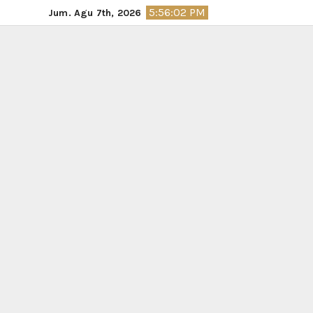
Skip
5:56:03 PM
Jum. Agu 7th, 2026
to
content