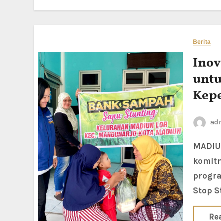
Berita
Inov
untu
Kepe
ad
MADIUN LOR — Kelurahan Madiun Lor kembali menunjukkan
komit
progra
Stop S
Re