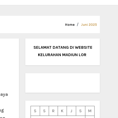
Home
Juni 2025
SELAMAT DATANG DI WEBSITE
KELURAHAN MADIUN LOR
ng
S
S
R
K
J
S
M