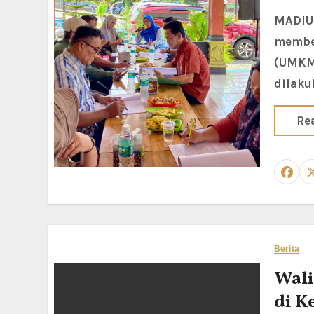
MADIUN LOR — Kelurahan Madiun Lor terus berkomitmen dalam
member
(UMKM)
dilaku
Re
Berita
Wali
di K