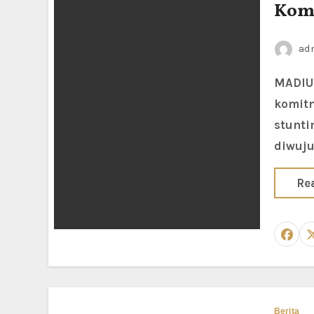
Komi
ad
MADIUN LOR — Pemerintah Kota Madiun terus menunjukkan
komitm
stunti
diwuju
Re
Berita