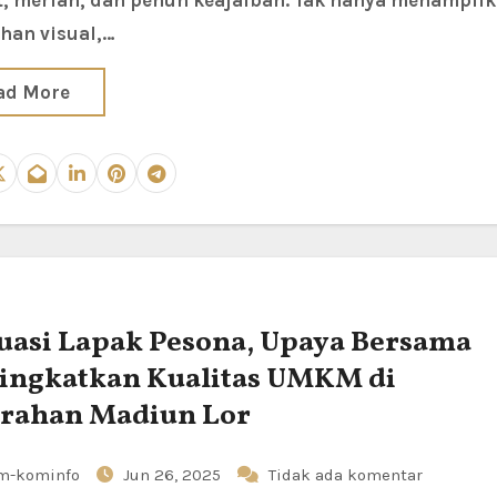
, meriah, dan penuh keajaiban. Tak hanya menampil
han visual,…
ad More
uasi Lapak Pesona, Upaya Bersama
ingkatkan Kualitas UMKM di
rahan Madiun Lor
m-kominfo
Jun 26, 2025
Tidak ada komentar