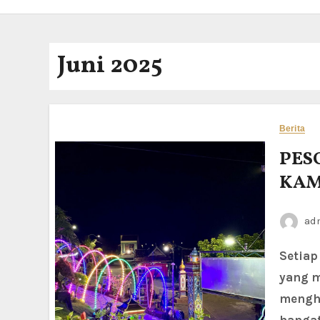
Juni 2025
Berita
PES
KAM
ad
Setiap malam, Kampung Pesona berubah menjadi surga cahaya
yang 
menghi