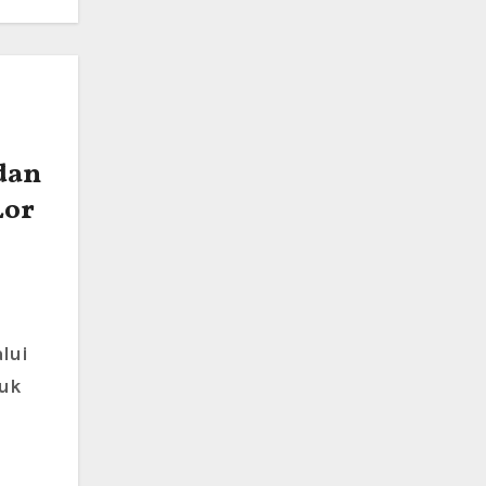
dan
Lor
lui
tuk