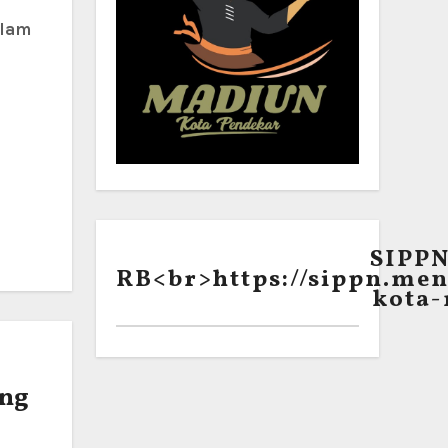
SIPP
RB<br>https://sippn.men
kota-
ing