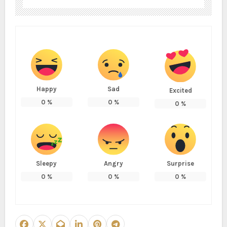
Happy
Sad
Excited
0
%
0
%
0
%
Sleepy
Angry
Surprise
0
%
0
%
0
%