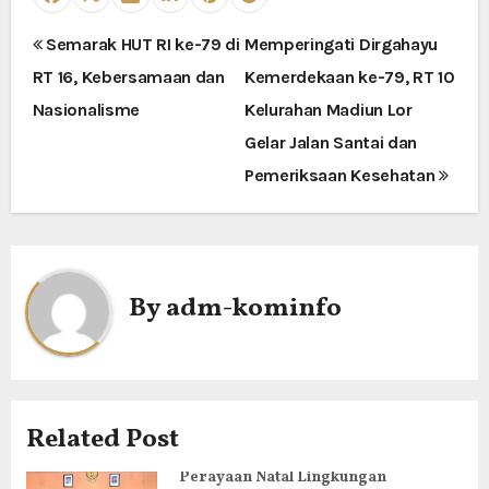
N
Semarak HUT RI ke-79 di
Memperingati Dirgahayu
RT 16, Kebersamaan dan
Kemerdekaan ke-79, RT 10
a
Nasionalisme
Kelurahan Madiun Lor
v
Gelar Jalan Santai dan
i
Pemeriksaan Kesehatan
g
a
By
adm-kominfo
s
i
p
Related Post
o
Perayaan Natal Lingkungan