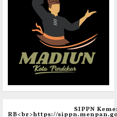
SIPPN Keme
RB<br>https://sippn.menpan.go